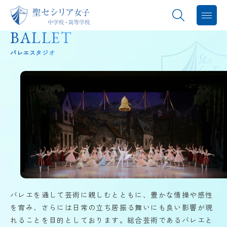
BALLET
聖セシリアについて
バレエスタジオ
教育内容
学校生活
進路指導
中学入試
高校入試
バレエを通して芸術に親しむとともに、豊かな情操や感性
を育み、さらには日常の立ち居振る舞いにも良い影響が現
バレエスタジオ
れることを目的としております。総合芸術であるバレエと