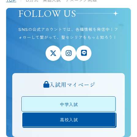
FOLLOW US
SNSの公式アカウントでは、各種情報を発信中！
フ
ォローして繋がって、聖セシリアをもっと知ろう！
入試用マイページ
中学入試
高校入試