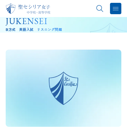
JUKENSEI
聖セシリアについて
B方式 英語入試 リスニング問題
教育内容
学校生活
進路指導
中学入試
高校入試
バレエスタジオ