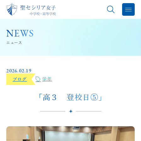
聖セシリアについて
NEWS
ニュース
教育内容
学校生活
2026.02.19
学年
ブログ
進路指導
「高３ 登校日⑤」
中学入試
高校入試
バレエスタジオ