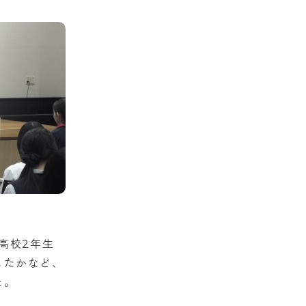
高校2年生
したかなど、
た。