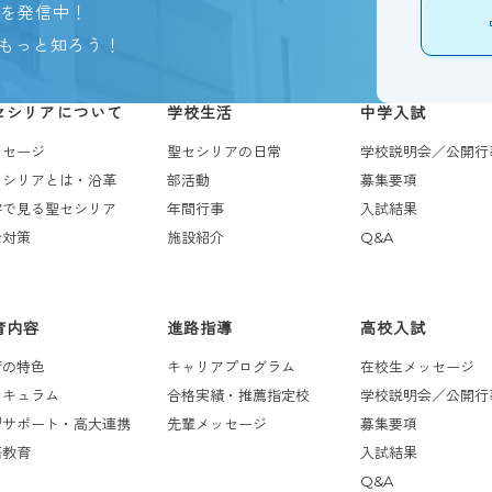
報を発信中！
もっと知ろう！
セシリアについて
学校生活
中学入試
ッセージ
聖セシリアの日常
学校説明会／公開行
セシリアとは・沿革
部活動
募集要項
字で見る聖セシリア
年間行事
入試結果
全対策
施設紹介
Q&A
育内容
進路指導
高校入試
育の特色
キャリアプログラム
在校生メッセージ
リキュラム
合格実績・推薦指定校
学校説明会／公開行
習サポート・高大連携
先輩メッセージ
募集要項
語教育
入試結果
Q&A