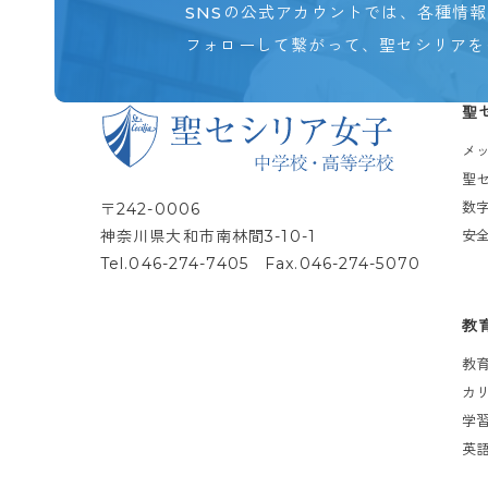
SNSの公式アカウントでは、各種情
フォローして繋がって、聖セシリアを
聖
メ
聖
数
〒242-0006
神奈川県大和市南林間3-10-1
安
Tel.
046-274-7405
Fax.046-274-5070
教
教
カ
学
英