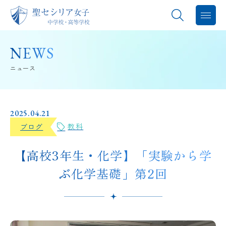
聖セシリアについて
NEWS
ニュース
教育内容
学校生活
2025.04.21
教科
ブログ
進路指導
【高校3年生・化学】「実験から学
中学入試
ぶ化学基礎」第2回
高校入試
バレエスタジオ