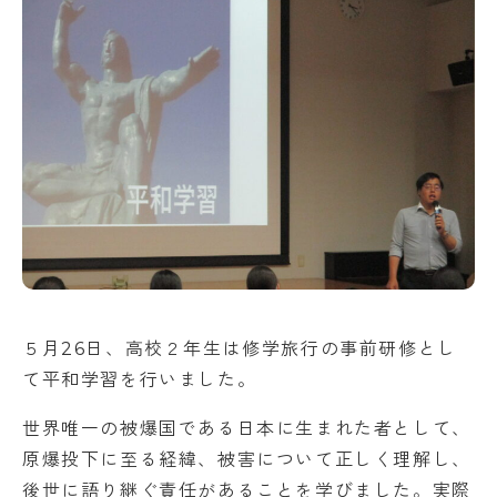
アクセス
NEWS
バレエスタジオ
サイトマップ
このサイトについて
お問い合わせ
資料請求
５月26日、高校２年生は修学旅行の事前研修とし
て平和学習を行いました。
世界唯一の被爆国である日本に生まれた者として、
原爆投下に至る経緯、被害について正しく理解し、
後世に語り継ぐ責任があることを学びました。実際