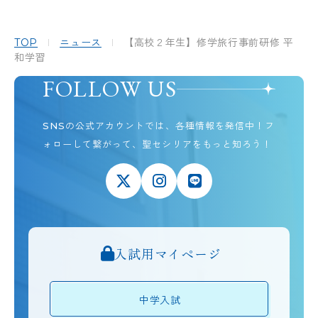
TOP
ニュース
【高校２年生】修学旅行事前研修 平
和学習
FOLLOW US
SNSの公式アカウントでは、各種情報を発信中！
フ
ォローして繋がって、聖セシリアをもっと知ろう！
入試用マイページ
中学入試