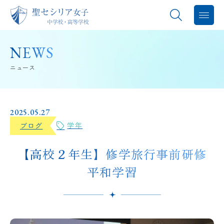
聖セシリアについて
NEWS
ニュース
教育内容
学校生活
2025.05.27
学年
ブログ
進路指導
【高校２年生】修学旅行事前研修
中学入試
平和学習
高校入試
バレエスタジオ