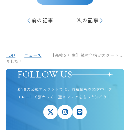
前の記事
次の記事
TOP
ニュース
【高校２年生】勉強合宿がスタートし
ました！！
FOLLOW US
SNSの公式アカウントでは、各種情報を発信中！
フ
ォローして繋がって、聖セシリアをもっと知ろう！