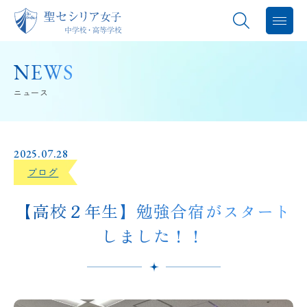
聖セシリアについて
NEWS
ニュース
教育内容
学校生活
2025.07.28
ブログ
進路指導
【高校２年生】勉強合宿がスタート
中学入試
しました！！
高校入試
バレエスタジオ