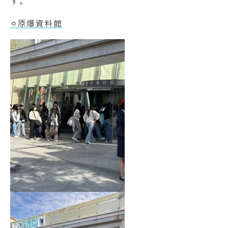
す。
⚪︎原爆資料館