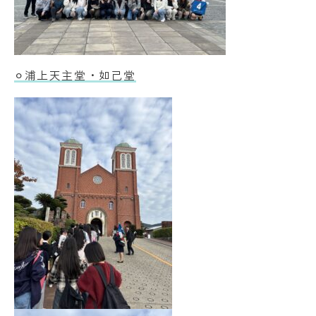
⚪︎浦上天主堂・如己堂