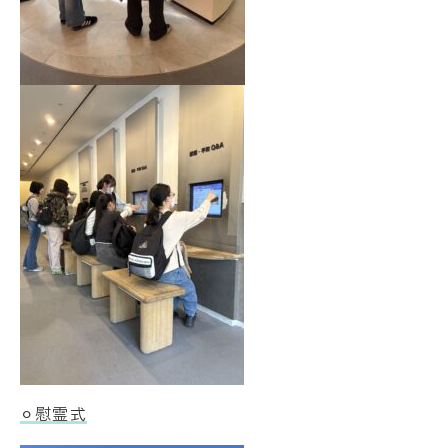
⚪︎慰霊式