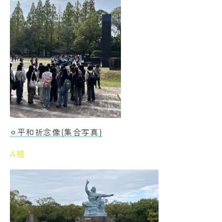
⚪︎平和祈念像(集合写真)
A組