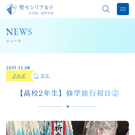
聖セシリアについて
NEWS
ニュース
教育内容
学校生活
2025.11.08
学年
ブログ
進路指導
【高校2年生】修学旅行初日②
中学入試
高校入試
バレエスタジオ