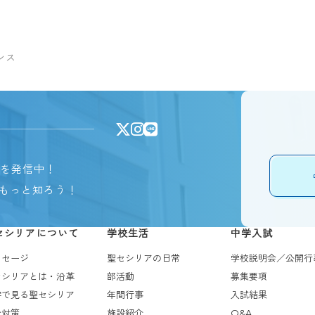
ンス
報を発信中！
もっと知ろう！
セシリアについて
学校生活
中学入試
ッセージ
聖セシリアの日常
学校説明会／公開行
セシリアとは・沿革
部活動
募集要項
字で見る聖セシリア
年間行事
入試結果
全対策
施設紹介
Q&A