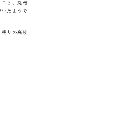
ること、丸暗
響いたようで
で残りの高校