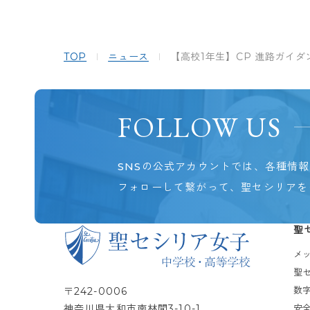
TOP
ニュース
【高校1年生】CP 進路ガイダ
FOLLOW US
SNSの公式アカウントでは、各種情
フォローして繋がって、聖セシリアを
聖
メ
聖
数
〒242-0006
神奈川県大和市南林間3-10-1
安