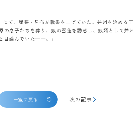
う）にて、猛将・呂布が戦果を上げていた。并州を治める
原の息子たちを葬り、娘の雪蓮を誘惑し、娘婿として并
と目論んでいた──。」
次の記事
一覧に戻る