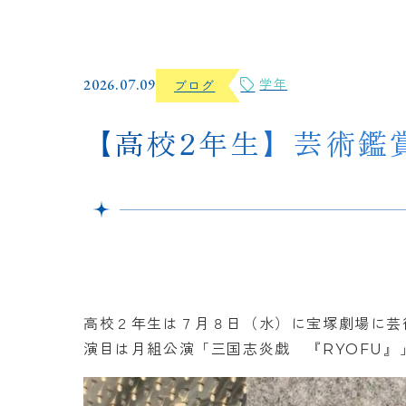
2026.07.09
学年
ブログ
【高校2年生】芸術鑑
高校２年生は７月８日（水）に宝塚劇場に芸
演目は月組公演「三国志炎戯 『RYOFU』