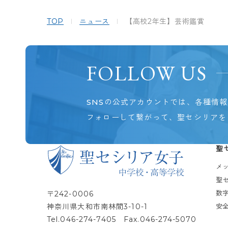
TOP
ニュース
【高校2年生】芸術鑑賞
FOLLOW US
SNSの公式アカウントでは、各種情
フォローして繋がって、聖セシリアを
聖
メ
聖
数
〒242-0006
神奈川県大和市南林間3-10-1
安
Tel.
046-274-7405
Fax.046-274-5070