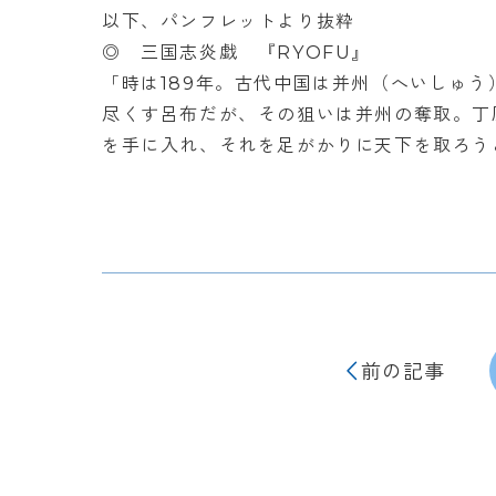
以下、パンフレットより抜粋
◎ 三国志炎戯 『RYOFU』
「時は189年。古代中国は并州（へいしゅ
尽くす呂布だが、その狙いは并州の奪取。丁
を手に入れ、それを足がかりに天下を取ろう
前の記事