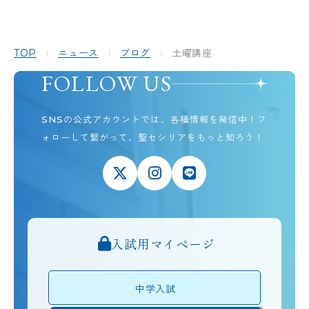
TOP
ニュース
ブログ
土曜講座
FOLLOW US
SNSの公式アカウントでは、各種情報を発信中！
フ
ォローして繋がって、聖セシリアをもっと知ろう！
入試用マイページ
中学入試