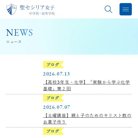
聖セシリアについて
NEWS
ニュース
教育内容
学校生活
ブログ
2026.07.13
進路指導
【高校3年生・化学】「実験から学ぶ化学
基礎」第２回
中学入試
ブログ
2026.07.07
高校入試
【土曜講座】親と子のためのキリスト教の
お菓子作り
バレエスタジオ
ブログ